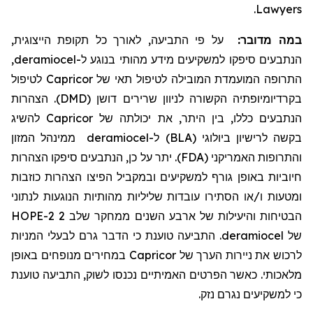
.
Lawyers
במה מדובר:
על פי התביעה, לאורך כל תקופת הייצוגית,
,
deramiocel
הנתבעים סיפקו למשקיעים מידע מהותי בנוגע ל-
לטיפול
Capricor
התרופה המועמדת המובילה לטיפול תאי של
בקרדיומיופתיה הקשורה לניוון שרירים דושן (DMD). הצהרות
להשיג
Capricor
הנתבעים כללו, בין היתר, את יכולתה של
ממינהל המזון
deramiocel
בקשה לרישיון ביולוגי (BLA) ל-
והתרופות האמריקני (FDA). יתר על כן, הנתבעים סיפקו הצהרות
חיוביות באופן גורף למשקיעים ובמקביל הפיצו הצהרות כוזבות
ומטעות ו/או הסתירו עובדות שליליות מהותיות הנוגעות לנתוני
הבטיחות והיעילות של ארבע השנים ממחקר שלב 2 HOPE-2
. התביעה טוענת כי הדבר גרם לבעלי המניות
deramiocel
של
במחירים מנופחים באופן
Capricor
לרכוש את ניירות הערך של
מלאכותי. כאשר הפרטים האמיתיים נכנסו לשוק, התביעה טוענת
כי למשקיעים נגרם נזק.