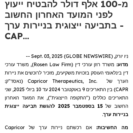
מ-100 אלף דולר להבטיח ייעוץ
לפני המועד האחרון החשוב
בתביעה ייצוגית בניירות ערך -
CAP…
ניו יורק, Sept. 03, 2025 (GLOBE NEWSWIRE) --
), משרד עורכי
Rosen Law Firm
משרד רוזן עורכי דין (
מדוע:
דין בינלאומי העוסק בזכויות משקיעים, מזכיר לרוכשים את ניירות
(נאסד"ק:
Capricor Therapeutics, Inc.
הערך של
) בין התאריכים 9 באוקטובר 2024 עד 10 ביולי 2025, שני
CAPR
התאריכים כוללים ("התקופה הייצוגית"), את המועד האחרון
להגשת תביעה ייצוגית
2025
בספטמבר
15
החשוב של
.
בניירות ערך
Capricor
אם רכשתם ניירות ערך של
מה החשיבות: