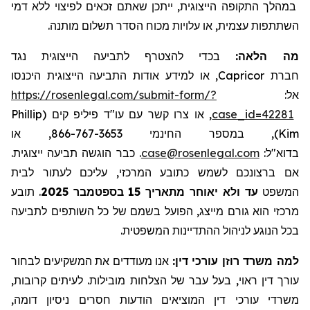
במהלך התקופה הייצוגית, ייתכן שאתם זכאים לפיצוי ללא דמי
השתתפות עצמית, או עלויות מכוח הסדר תשלום מותנה.
מה הלאה:
בכדי להצטרף לתביעה הייצוגית נגד
, או למידע אודות התביעה הייצוגית היכנסו
Capricor
חברת
https://rosenlegal.com/submit-form/?
אל:
Phillip
, או צרו קשר עם עו"ד פיליפ קים (
case_id=42281
), במספר החינמי 866-767-3653, או
Kim
. כבר הוגשה תביעה ייצוגית.
case@rosenlegal.com
בדוא"ל:
אם ברצונכם לשמש כתובע המרכזי, עליכם לעתור לבית
תובע
.
בספטמבר 2025
עד ולא יאוחר מתאריך 15
המשפט
מרכזי הוא גורם מייצג, הפועל בשמם של כל השותפים לתביעה
בכל הנוגע לניהול ההתדיינות המשפטית.
למה משרד רוזן עורכי דין:
אנו מעודדים את המשקיעים לבחור
עורך דין ראוי, בעל עבר של הצלחות מובילות. לעיתים קרובות,
משרדי עורכי דין המוציאים הודעות חסרים ניסיון דומה,