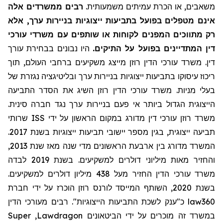
משאבים, או הכרת עמיתים משמעותית.
רבים ממשרדים אלה
אינם מטפלים בפועל בתביעות ייצוגיות בניירות ערך, אלא
רק מתווכים המפנים לקוחות או שותפים עם משרדי עורכי
דין המתדיינים בפועל על התיקים.
היו נבונים בבחירת עורך
דין. משרד עורכי הדין רוזן מייצג משקיעים ברחבי העולם, תוך
ריכוז עיסוקו בתביעות ייצוגיות בניירות ערך ובליטיגציה נגזרת של
בעלי מניות. משרד עורכי הדין רוזן השיג את הסדר התביעה
הייצוגית הגדול ביותר אי פעם בניירות ערך נגד חברה סינית.
שרותי
ISS
משרד רוזן עורכי דין מדורג במקום הראשון על ידי
תביעה ייצוגית, בגין מספר יישובי תביעות ייצוגיות בשנת 2017.
המשרד מדורג בין ארבעת הראשונים מדי שנה מאז שנת 2013,
והחזיר מאות מיליוני דולרים למשקיעים. בשנת 2019 לבדה
משרד עורכי הדין החזיר מעל 438 מיליון דולרים למשקיעים.
בשנת 2020, השותף המייסד לורנס רוזן הוכרז על ידי חברת
כ"ענק לשכת התביעות הייצוגיות". רבים מעורכי הדין
law360
Super
,
Lawdragon
במשרד זה מוכרים על ידי הביטאונים