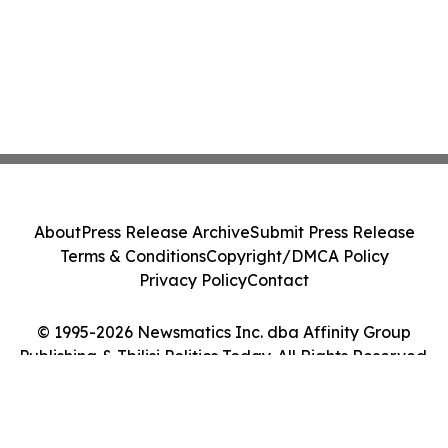
About
Press Release Archive
Submit Press Release
Terms & Conditions
Copyright/DMCA Policy
Privacy Policy
Contact
© 1995-2026 Newsmatics Inc. dba Affinity Group
Publishing & Tbilisi Politics Today. All Rights Reserved.
Cookie Settings / Your Privacy Choices