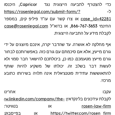
, היכנסו
Capricor
כדי להצטרף לתביעה הייצוגית נגד
https://rosenlegal.com/submit-form/?
ל-
או צרו קשר עם עו"ד פיליפ קים, במספר
case_id=42281
case@rosenlegal.com
החינמי 866-767-3653, או בדוא"ל
לקבלת מידע על התביעה הייצוגית.
אף מחלקה לא אושרה. עד שהדבר יקרה, אינכם מיוצגים על ידי
גורם מייעץ, אלא אם סיכמתם עם גורם כזה. באפשרותכם לבחור
גורם מייעץ מטעמכם. כמו כן, ביכולתכם להישאר חבר סמוי ולא
לעשות דבר בשלב זה. יכולתו של משקיע להיות שותף
להתאוששות עתידית פוטנציאלית אינה תלויה בשירותו כתובע
מרכזי.
עקבו אחרינו
/www.linkedin.com/company/the-
לקבלת עידכונים בלינקדאין:
או בטוויטר:
rosen-law-firm
או בפייסבוק:
https://twitter.com/rosen_firm